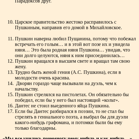
Парадоксов друг.
Царское правительство жестоко расправилось с
Пушкиным, направив его домой в Михайловское.
Пушкин наверна любил Пущанина, потому что побежал
встречать его голым… и в этой вот позе их и увидела
няня… Это была родная няня Пушкина… увидав, что
они долго целуются, няня к ним присоединилась…
Пушкин вращался в высшем свете и вращал там свою
жену.
Трудно быть женой гения (А.С. Пушкина), если в
молодости очень красива.
Дворян гораздо чаще вызывали на дуэль, чем к
начальству.
Пушкин стрелялся на пистолетах. Он обязательно бы
победил, если бы у него был настоящий «кольт».
Дантес не стоил выеденного яйца Пушкина.
Если бы Дантес разбирался в поэзии, то не стал бы
стрелять в гениального поэта, а выбрал бы для дуэли
какого-нибудь графомана, и потомки были бы ему
только благодарны.
«Мы все учились понемногу чему-нибудь и как-нибудь…»