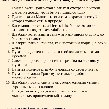
Гринев очень долго ехал в санях и смотрел на метель.
Он бы не доехал, если бы не появился ящик
Гринев сказал Маше, что она самая красивая голубка,
которая только есть в природе.
Капитанша рассказала Пете о Швабрине, которого
отправили сюда за самоубийство.
Швабрин хотел выйти замуж за капитанскую дочку, но
был этого недостоин.
Швабрин ранил Гринева, как настоящий подлец, в бок и
слева.
Пугачев подошел к крепости и обложил ее мелкими
кучками.
Савельич просил прощения за Гринёва на коленях у
Пугачёва.
Пугачев пожаловал шубу и лошадь со своего плеча.
Пугачев помогал Гриневу не только в работе, но и в
любви к Маше.
Швабрин поднял свечу и на стенах комнаты увидел
страшные морды клопов.
Народный вождь сидел в клетке, как мышь в
мышеловке, прищемленный за лапу.
…………………………………………………………………………
1. Дубровский был бедный дровянин.